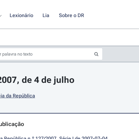
Lexionário
Lia
Sobre o DR
2007, de 4 de julho
ia da República
ublicação
da República n.º 127/2007, Série I de 2007-07-04