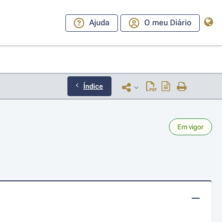
Ajuda
O meu Diário
Índice
Em vigor