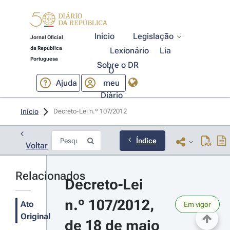
Início
Legislação
Jornal Oficial
da República
Lexionário
Lia
Portuguesa
Sobre o DR
O
Ajuda
meu
Diário
Início
Decreto-Lei n.º 107/2012 
Índice
Voltar
Relacionados
Decreto-Lei 
n.º 107/2012, 
Ato
Em vigor
Original
de 18 de maio