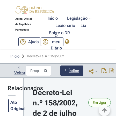
Início
Legislação
Jornal Oficial
da República
Lexionário
Lia
Portuguesa
Sobre o DR
O
Ajuda
meu
Diário
Início
Decreto-Lei n.º 158/2002 
Índice
Voltar
Relacionados
Decreto-Lei 
n.º 158/2002, 
Ato
Em vigor
Original
de 2 de julho