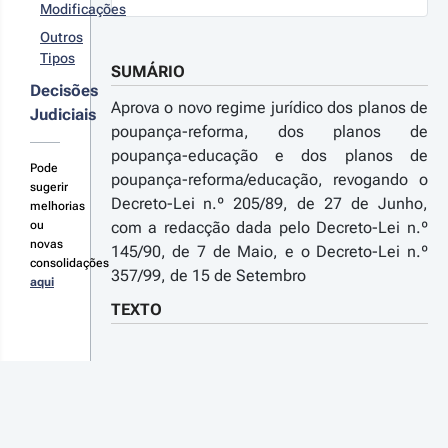
09-05-22
Modificações
gamento
creto-Lei 
Outros
º 125/2009 - 
estações
Tipos
ª Série
 crédito à
SUMÁRIO
bitação
rocede à
Decisões
meira alteração
Aprova o novo regime jurídico dos planos de
Judiciais
Decreto-Lei n.º
poupança-reforma, dos planos de
8/2002, de 2
poupança-educação e dos planos de
 Julho, que
Pode
r detalhes
rovou o novo
poupança-reforma/educação, revogando o
sugerir
gime jurídico
s alterações
Decreto-Lei n.º 205/89, de 27 de Junho,
melhorias
s planos de
ou
com a redacção dada pelo Decreto-Lei n.º
upança-
novas
forma, dos
145/90, de 7 de Maio, e o Decreto-Lei n.º
lanos de
consolidações
357/99, de 15 de Setembro
upança-
aqui
02-07-
ucação e dos
2
TEXTO
lanos de
creto-
upança-
 n.º 
forma/educação
8/2002 
1.ª Série
Decreto-Lei n.º 158/2002
de 2 de julho