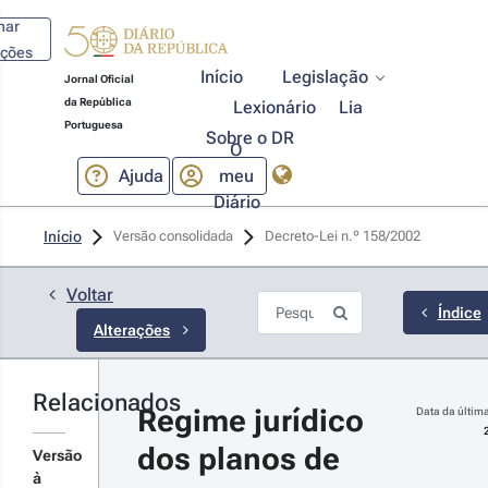
har
ações
Início
Legislação
Jornal Oficial
da República
Lexionário
Lia
Portuguesa
Sobre o DR
O
Ajuda
meu
Diário
13-07-
Início
Versão consolidada
Decreto-Lei n.º 158/2002 
3
 n.º 
/2013 - 
Voltar
ª Série
Índice
Alterações
ocede à
ceira
teração ao
creto-Lei
Relacionados
Regime jurídico 
Data da última
r
8/2002,
dos planos de 
e 2 de
talhes
Versão
ho,
s
à