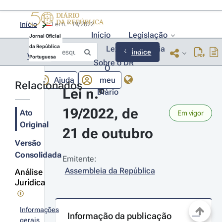
Início
Lei n.º 19/2022 
Início
Legislação
Jornal Oficial
da República
Lexionário
Lia
Índice
Voltar
Portuguesa
Sobre o DR
O
Ajuda
meu
Relacionados
Lei n.º 
Diário
19/2022, de 
Ato
Em vigor
Original
21 de outubro
Versão
Consolidada
Emitente:
Assembleia da República
Análise
Jurídica
Informações
Informação da publicação
gerais