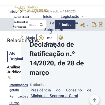
Início
Declaração de Retificação n.º 14/2020 
Início
Legislação
Jornal Oficial
da República
Lexionário
Lia
Índice
Voltar
Portuguesa
Sobre o DR
O
Ajuda
meu
Relacionados
Declaração de 
Diário
Retificação n.º 
Ato
Original
14/2020, de 28 de 
Análise
março
Jurídica
Emitente:
Informações
gerais
Presidência do Conselho de 
Ministros - Secretaria-Geral
Retificações
Outros