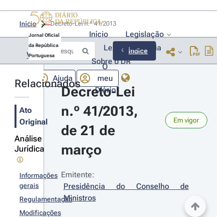
Início
Decreto-Lei n.º 41/2013 
Início
Legislação
Jornal Oficial
da República
Lexionário
Lia
Índice
Voltar
Portuguesa
Sobre o DR
O
Ajuda
meu
Relacionados
Decreto-Lei 
Diário
n.º 41/2013, 
Ato
Em vigor
Original
de 21 de 
Análise
março
Jurídica
Emitente:
Informações
gerais
Presidência do Conselho de 
Ministros
Regulamentação
Modificações