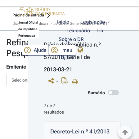
Página de entrada
Início
Legislação
Jornal Oficial
Diário da República n.º 57/2013, Série I de 2013-03-21
da República
Lexionário
Lia
Portuguesa
Sobre o DR
Refinar
O
Diário da República n.º 
Ajuda
meu
Pesquisa
57/2013, Série I de 
Diário
Emitente
2013-03-21
Selecionar
Sumário
7 de 7 
resultados
Decreto-Lei n.º 41/2013