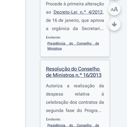
Procede à primeira alteração
A
A
ao
Decreto-Lei n.º 4/2012
,
de 16 de janeiro, que aprova
a orgânica da Secretaria-
Geral da Presidência do
Emitente:
Presidência do Conselho de 
Conselho de Ministros,
Ministros
reorganizando a estrutura
dirigente superior e
Resolução do Conselho 
respetivas competências e o
de Ministros n.º 16/2013
modelo organizacional
Autoriza a realização da
despesa relativa à
celebração dos contratos da
segunda fase do Programa
de Parcerias Internacionais,
Emitente:
Presidência do Conselho de 
à aquisição de conteúdos a