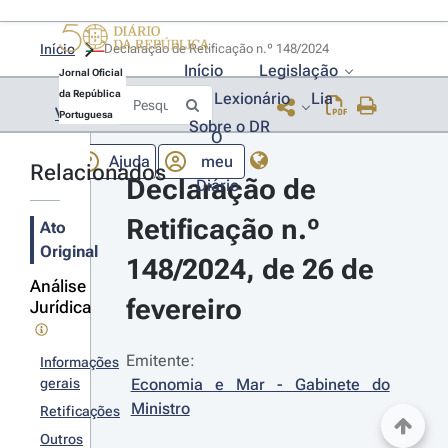
Início
Declaração de Retificação n.º 148/2024 
Início
Legislação
Jornal Oficial
da República
Lexionário
Lia
Voltar
Portuguesa
Sobre o DR
O
Ajuda
meu
Relacionados
Declaração de 
Diário
Retificação n.º 
Ato
Original
148/2024, de 26 de 
Análise
fevereiro
Jurídica
Emitente:
Informações
gerais
Economia e Mar - Gabinete do 
Ministro
Retificações
Outros