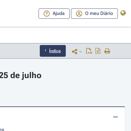
Ajuda
O meu Diário
Índice
25 de julho
25