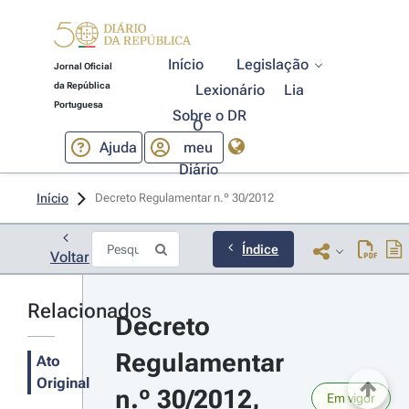
Início
Legislação
Jornal Oficial
da República
Lexionário
Lia
Portuguesa
Sobre o DR
O
Ajuda
meu
Diário
Início
Decreto Regulamentar n.º 30/2012 
Índice
Voltar
Relacionados
Decreto 
Regulamentar 
Ato
Original
n.º 30/2012, 
Em vigor