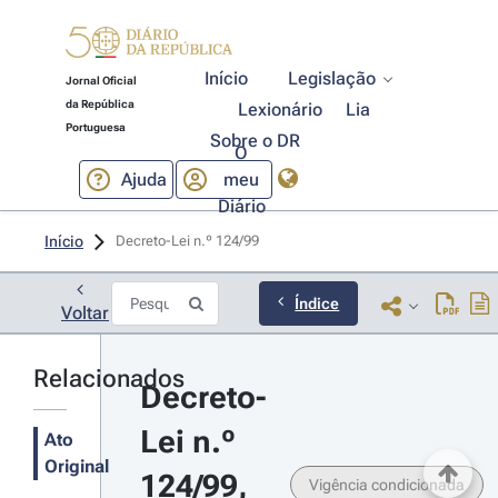
Início
Legislação
Jornal Oficial
da República
Lexionário
Lia
Portuguesa
Sobre o DR
O
Ajuda
meu
Diário
Início
Decreto-Lei n.º 124/99 
Índice
Voltar
Relacionados
Decreto-
Lei n.º 
Ato
Original
124/99, 
Vigência condicionada