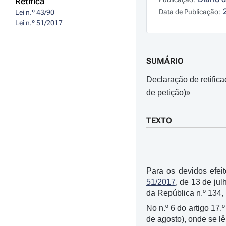
Retifica
Data de Publicação:
Lei n.º 43/90
Lei n.º 51/2017
SUMÁRIO
Declaração de retific
de petição)»
TEXTO
Para os devidos efei
51/2017
, de 13 de ju
da República n.º 134, 
No n.º 6 do artigo 17.
de agosto), onde se lê