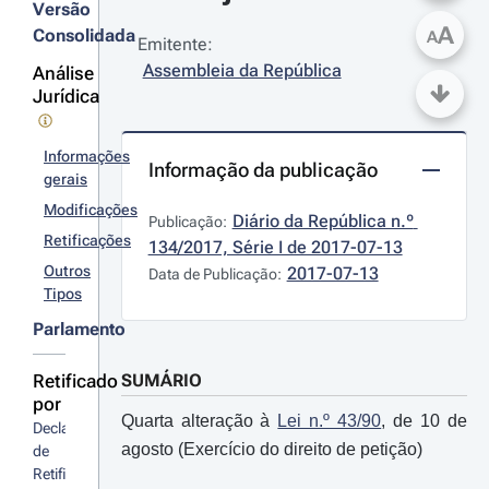
Versão
A
Consolidada
A
Emitente:
Assembleia da República
Análise
Jurídica
Informações
Informação da publicação
gerais
Modificações
Diário da República n.º 
Publicação:
Retificações
134/2017, Série I de 2017-07-13
Outros
2017-07-13
Data de Publicação:
Tipos
Parlamento
Retificado
SUMÁRIO
por
Quarta alteração à
Lei n.º 43/90
, de 10 de
Declaração 
agosto (Exercício do direito de petição)
de 
Retificação 