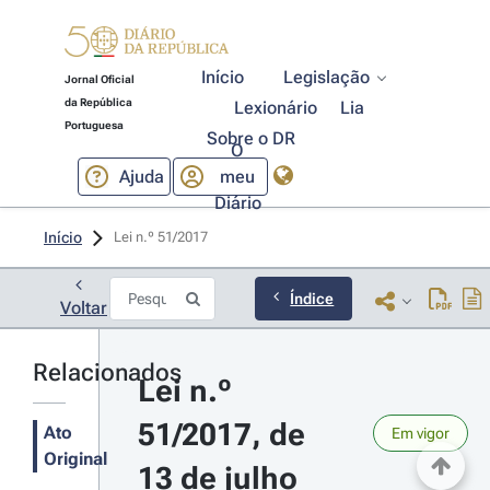
Início
Legislação
Jornal Oficial
da República
Lexionário
Lia
Portuguesa
Sobre o DR
O
Ajuda
meu
Diário
Início
Lei n.º 51/2017 
Índice
Voltar
Relacionados
Lei n.º 
51/2017, de 
Ato
Em vigor
Original
13 de julho