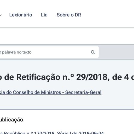
Lexionário
Lia
Sobre o DR
 de Retificação n.º 29/2018, de 4
ia do Conselho de Ministros - Secretaria-Geral
ublicação
da República n.º 170/2018, Série I de 2018-09-04