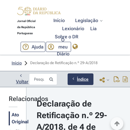
Início
Legislação
Jornal Oficial
da República
Lexionário
Lia
Portuguesa
Sobre o DR
O
Ajuda
meu
Diário
Início
Declaração de Retificação n.º 29-A/2018 
Índice
Voltar
Relacionados
Declaração de 
Retificação n.º 29-
Ato
Original
A/2018, de 4 de 