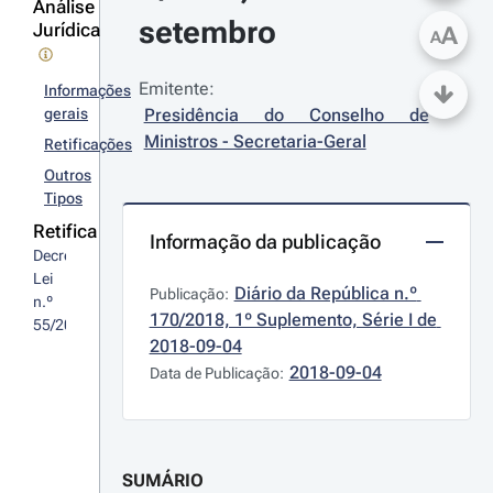
Análise
setembro
Jurídica
A
A
Emitente:
Informações
gerais
Presidência do Conselho de 
Ministros - Secretaria-Geral
Retificações
Outros
Tipos
Retifica
Informação da publicação
Decreto-
Lei 
Diário da República n.º 
Publicação:
n.º 
170/2018, 1º Suplemento, Série I de 
55/2018
2018-09-04
2018-09-04
Data de Publicação:
SUMÁRIO