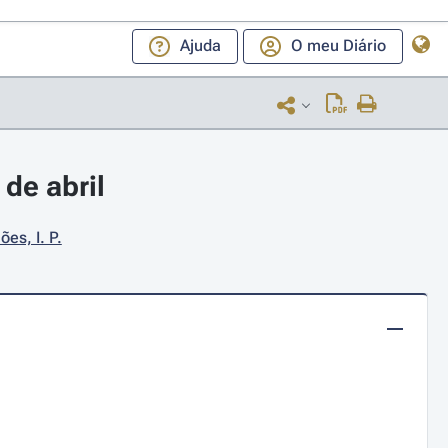
Ajuda
O meu Diário
de abril
es, I. P.