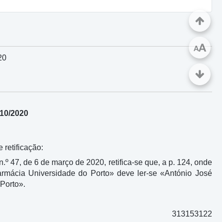
A
A
20
310/2020
 retificação:
n.º 47, de 6 de março de 2020, retifica-se que, a p. 124, onde
armácia Universidade do Porto» deve ler-se «António José
Porto».
313153122