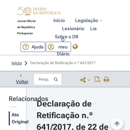
Início
Legislação
Jornal Oficial
da República
Lexionário
Lia
Portuguesa
Sobre o DR
O
Ajuda
meu
Diário
Início
Declaração de Retificação n.º 641/2017 
Voltar
Relacionados
Declaração de 
Retificação n.º 
Ato
Original
641/2017, de 22 de 