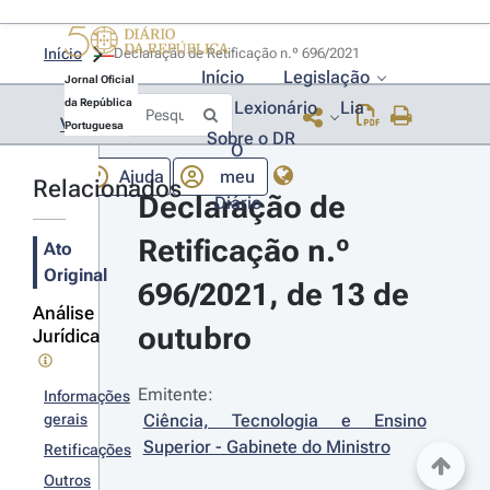
Início
Declaração de Retificação n.º 696/2021 
Início
Legislação
Jornal Oficial
da República
Lexionário
Lia
Voltar
Portuguesa
Sobre o DR
O
Ajuda
meu
Relacionados
Declaração de 
Diário
Retificação n.º 
Ato
Original
696/2021, de 13 de 
Análise
outubro
Jurídica
Emitente:
Informações
gerais
Ciência, Tecnologia e Ensino 
Superior - Gabinete do Ministro
Retificações
Outros