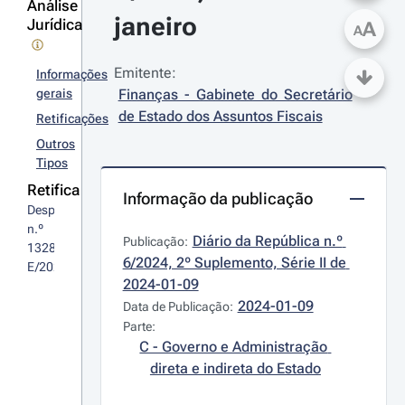
Análise
janeiro
Jurídica
A
A
Emitente:
Informações
gerais
Finanças - Gabinete do Secretário 
de Estado dos Assuntos Fiscais
Retificações
Outros
Tipos
Retifica
Informação da publicação
Despacho 
n.º 
Diário da República n.º 
Publicação:
13288-
6/2024, 2º Suplemento, Série II de 
E/2023
2024-01-09
2024-01-09
Data de Publicação:
Parte:
C - Governo e Administração 
direta e indireta do Estado