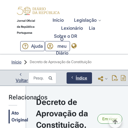
Início
Legislação
Jornal Oficial
da República
Lexionário
Lia
Portuguesa
Sobre o DR
O
Ajuda
meu
Diário
Início
Decreto de Aprovação da Constituição 
Índice
Voltar
Relacionados
Decreto de 
Aprovação da 
Ato
Em vigor
Original
Constituição, 