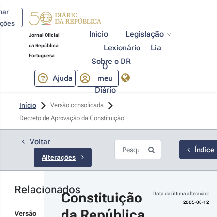
har
ações
Início
Legislação
Jornal Oficial
da República
Lexionário
Lia
05-08-12
Portuguesa
 
Sobre o DR
O
nstitucional 
Ajuda
meu
º 1/2005 - 1.ª 
rie
Diário
tima revisão
Início
Versão consolidada
nstitucional
Decreto de Aprovação da Constituição 
r detalhes
s alterações
Voltar
Índice
Alterações
04-07-24
 
Relacionados
nstitucional 
Constituição 
Data da última alteração:
º 1/2004 - 1.ª 
2005-08-12
rie
da República 
Versão