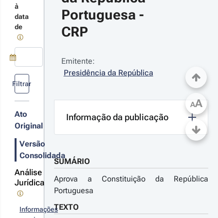
xta revisão
à
nstitucional
Portuguesa - 
data
r detalhes
de
CRP
s alterações
Emitente:
01-12-12
Use a tecla de seta para baixo para abrir o calendário; Use as tecla
Presidência da República
 
Filtrar
nstitucional 
A
º 1/2001 - 1.ª 
A
rie
Ato
Informação da publicação
inta revisão
Original
nstitucional
Versão
r detalhes
Consolidada
s alterações
SUMÁRIO
Análise
Aprova a Constituição da República
Jurídica
Portuguesa
97-09-20
 
TEXTO
Informações
nstitucional 