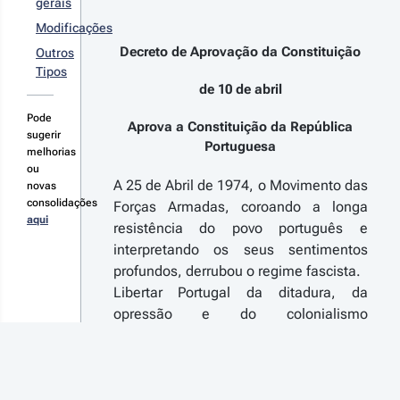
gerais
 1/97 - 1.ª 
rie
Modificações
arta revisão
Decreto de Aprovação da Constituição
Outros
nstitucional
Tipos
de 10 de abril
r detalhes
s alterações
Pode
Aprova a Constituição da República
sugerir
Portuguesa
melhorias
ou
92-11-25
A 25 de Abril de 1974, o Movimento das
novas
 
consolidações
Forças Armadas, coroando a longa
nstitucional 
aqui
resistência do povo português e
 1/92 - 1.ª 
rie
interpretando os seus sentimentos
rceira revisão
profundos, derrubou o regime fascista.
nstitucional
Libertar Portugal da ditadura, da
r detalhes
opressão e do colonialismo
s alterações
representou uma transformação
revolucionária e o início de uma
viragem histórica da sociedade
89-07-08
portuguesa.