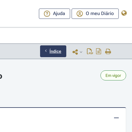
Ajuda
O meu Diário
Índice
o
Em vigor