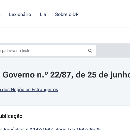
Lexionário
Lia
Sobre o DR
 Governo n.º 22/87, de 25 de junh
o dos Negócios Estrangeiros
ublicação
da República n.º 143/1987, Série I de 1987-06-25