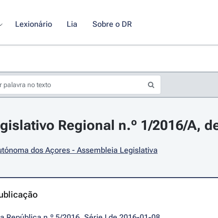
Lexionário
Lia
Sobre o DR
gislativo Regional n.º 1/2016/A, de
utónoma dos Açores - Assembleia Legislativa
ublicação
da República n.º 5/2016, Série I de 2016-01-08