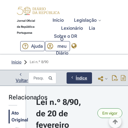
Início
Legislação
Jornal Oficial
da República
Lexionário
Lia
Portuguesa
Sobre o DR
O
Ajuda
meu
Diário
Início
Lei n.º 8/90 
Índice
Voltar
Relacionados
Lei n.º 8/90, 
de 20 de 
Ato
Em vigor
Original
fevereiro