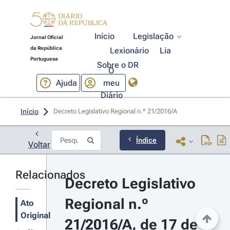
Início
Legislação
Jornal Oficial
da República
Lexionário
Lia
Portuguesa
Sobre o DR
O
Ajuda
meu
Diário
Início
Decreto Legislativo Regional n.º 21/2016/A 
Índice
Voltar
Relacionados
Decreto Legislativo 
Regional n.º 
Ato
Original
21/2016/A, de 17 de 