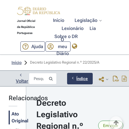
Início
Legislação
Jornal Oficial
da República
Lexionário
Lia
Portuguesa
Sobre o DR
O
Ajuda
meu
Diário
Início
Decreto Legislativo Regional n.º 22/2025/A 
Índice
Voltar
Relacionados
Decreto 
Legislativo 
Ato
Original
Regional n.º 
Em vigor