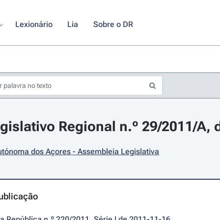
Lexionário
Lia
Sobre o DR
gislativo Regional n.º 29/2011/A,
utónoma dos Açores - Assembleia Legislativa
ublicação
da República n.º 220/2011, Série I de 2011-11-16