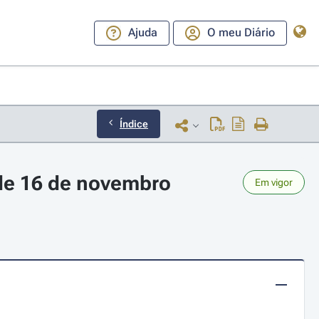
Ajuda
O meu Diário
Índice
 de 16 de novembro
Em vigor