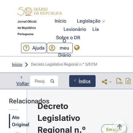
Início
Legislação
Jornal Oficial
da República
Lexionário
Lia
Portuguesa
Sobre o DR
O
Ajuda
meu
Diário
Início
Decreto Legislativo Regional n.º 5/87/M 
Índice
Voltar
Relacionados
Decreto 
Legislativo 
Ato
Original
Regional n.º 
Em vigor