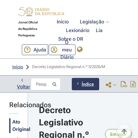
Início
Legislação
Jornal Oficial
da República
Lexionário
Lia
Portuguesa
Sobre o DR
O
Ajuda
meu
Diário
Início
Decreto Legislativo Regional n.º 5/2026/M 
Índice
Voltar
Relacionados
Decreto 
Legislativo 
Ato
Original
Regional n.º 
Em vigor