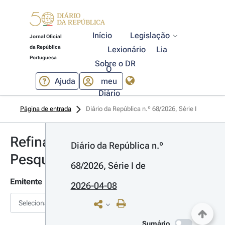
Início
Legislação
Jornal Oficial
da República
Lexionário
Lia
Portuguesa
Sobre o DR
O
Ajuda
meu
Diário
Página de entrada
Diário da República n.º 68/2026, Série I
Refinar
Diário da República n.º 
Pesquisa
68/2026, Série I
 de 
Emitente
2026-04-08
Selecionar
Sumário