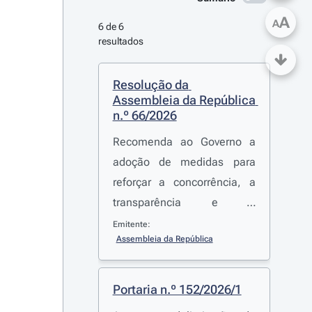
A
A
6 de 6 
resultados
Resolução da 
Assembleia da República 
n.º 66/2026
Recomenda ao Governo a
adoção de medidas para
reforçar a concorrência, a
transparência e a
acessibilidade no mercado
Emitente:
Assembleia da República
do GPL engarrafado.
Portaria n.º 152/2026/1