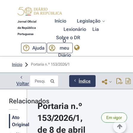
Início
Legislação
Jornal Oficial
da República
Lexionário
Lia
Portuguesa
Sobre o DR
O
Ajuda
meu
Diário
Início
Portaria n.º 153/2026/1 
Índice
Voltar
Relacionados
Portaria n.º 
153/2026/1, 
Ato
Em vigor
Original
de 8 de abril