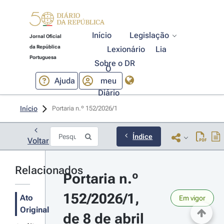
Início
Legislação
Jornal Oficial
da República
Lexionário
Lia
Portuguesa
Sobre o DR
O
Ajuda
meu
Diário
Início
Portaria n.º 152/2026/1 
Índice
Voltar
Relacionados
Portaria n.º 
152/2026/1, 
Ato
Em vigor
Original
de 8 de abril