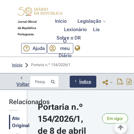
Início
Legislação
Jornal Oficial
da República
Lexionário
Lia
Portuguesa
Sobre o DR
O
Ajuda
meu
Diário
Início
Portaria n.º 154/2026/1 
Índice
Voltar
Relacionados
Portaria n.º 
154/2026/1, 
Ato
Em vigor
Original
de 8 de abril