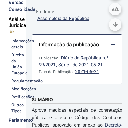
Versão
A
Consolidada
A
Emitente:
Assembleia da República
Análise
Jurídica
Informações
Informação da publicação
gerais
Direito
Diário da República n.º 
Publicação:
da
99/2021, Série I de 2021-05-21
União
2021-05-21
Data de Publicação:
Europeia
Regulamentação
Modificações
Retificações
SUMÁRIO
Outros
Aprova medidas especiais de contratação
Tipos
pública e altera o Código dos Contratos
Parlamento
Públicos, aprovado em anexo ao
Decreto-