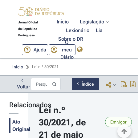
Início
Legislação
Jornal Oficial
da República
Lexionário
Lia
Portuguesa
Sobre o DR
O
Ajuda
meu
Diário
Início
Lei n.º 30/2021 
Índice
Voltar
Relacionados
Lei n.º 
30/2021, de 
Ato
Em vigor
Original
21 de maio