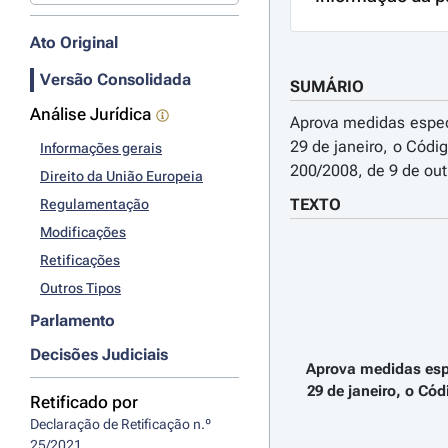
Ato Original
Versão Consolidada
SUMÁRIO
Análise Jurídica
Aprova medidas especi
29 de janeiro, o Códi
Informações gerais
200/2008, de 9 de ou
Direito da União Europeia
TEXTO
Regulamentação
Modificações
Retificações
Outros Tipos
Parlamento
Decisões Judiciais
Aprova medidas espe
29 de janeiro, o Cód
Retificado por
Declaração de Retificação n.º 
25/2021