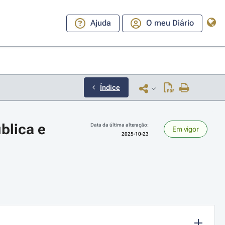
Ajuda
O meu Diário
Índice
lica e 
Data da última alteração:
Em vigor
2025-10-23
ara a direita ou esquerda para navegar pelos meses; Use cmd ou ctrl + set