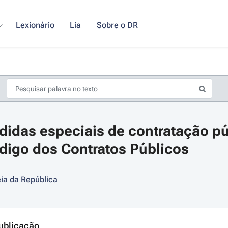
Lexionário
Lia
Sobre o DR
idas especiais de contratação púb
ódigo dos Contratos Públicos
ia da República
s de seta para navegar pelos dias do calendário; Use cmd ou ctrl + seta p
ublicação