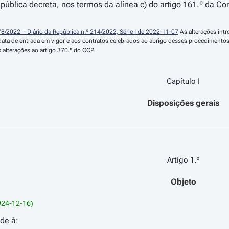
ública decreta, nos termos da alínea c) do artigo 161.º da Con
 78/2022  - Diário da República n.º 214/2022, Série I de 2022-11-07
 As alterações int
data de entrada em vigor e aos contratos celebrados ao abrigo desses procedimentos, 
 alterações ao artigo 370.º do CCP.
Capítulo I
Disposições gerais
Artigo 1.º
Objeto
2924-12-16)
ede à: