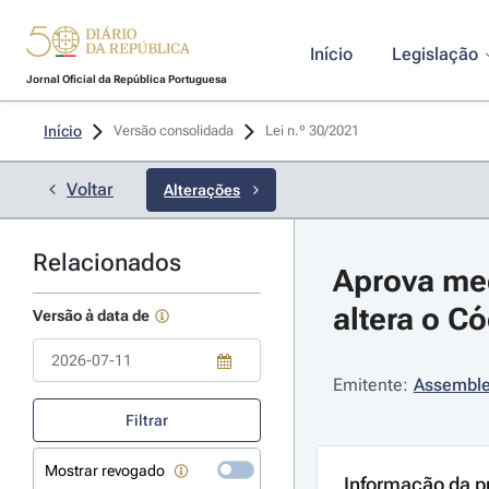
Início
Legislação
Jornal Oficial da República Portuguesa
Início
Versão consolidada
Lei n.º 30/2021 
Voltar
Alterações
Relacionados
Aprova med
altera o C
Versão à data de
Emitente:
Assemble
Use a tecla de seta para baixo para abrir o calendário; Use as tecla
Filtrar
Mostrar revogado
Informação da p