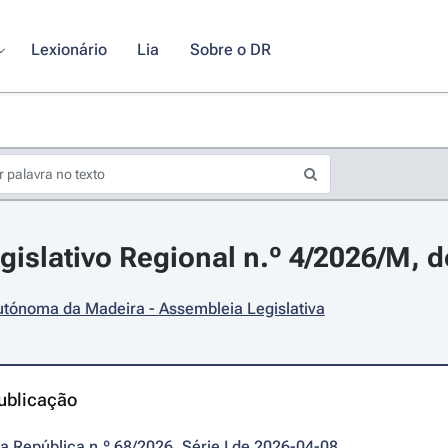
Lexionário
Lia
Sobre o DR
gislativo Regional n.º 4/2026/M, de
utónoma da Madeira - Assembleia Legislativa
ublicação
da República n.º 68/2026, Série I de 2026-04-08