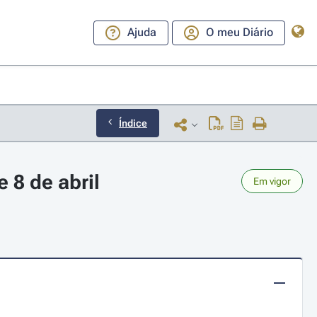
Ajuda
O meu Diário
Índice
 8 de abril
Em vigor