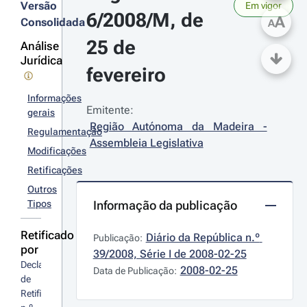
Versão
Em vigor
6/2008/M, de 
A
Consolidada
A
25 de 
Análise
Jurídica
fevereiro
Informações
Emitente:
gerais
Região Autónoma da Madeira - 
Regulamentação
Assembleia Legislativa
Modificações
Retificações
Outros
Tipos
Informação da publicação
Retificado
Diário da República n.º 
Publicação:
por
39/2008, Série I de 2008-02-25
Declaração 
2008-02-25
Data de Publicação:
de 
Retificação 