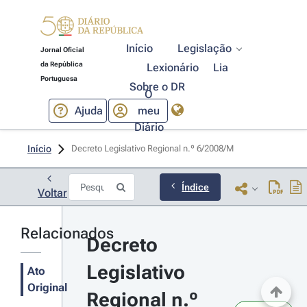
Início
Legislação
Jornal Oficial
da República
Lexionário
Lia
Portuguesa
Sobre o DR
O
Ajuda
meu
Diário
Início
Decreto Legislativo Regional n.º 6/2008/M 
Índice
Voltar
Relacionados
Decreto 
Legislativo 
Ato
Original
Regional n.º 