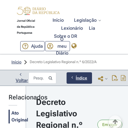
Início
Legislação
Jornal Oficial
da República
Lexionário
Lia
Portuguesa
Sobre o DR
O
Ajuda
meu
Diário
Início
Decreto Legislativo Regional n.º 6/2022/A 
Índice
Voltar
Relacionados
Decreto 
Legislativo 
Ato
Original
Regional n.º 
Em vigor