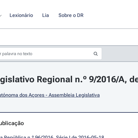
Lexionário
Lia
Sobre o DR
gislativo Regional n.º 9/2016/A, d
utónoma dos Açores - Assembleia Legislativa
ublicação
da República n.º 96/2016, Série I de 2016-05-18