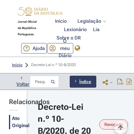
Início
Legislação
Jornal Oficial
da República
Lexionário
Lia
Portuguesa
Sobre o DR
O
Ajuda
meu
Diário
Início
Decreto-Lei n.º 10-B/2020 
Índice
Voltar
Relacionados
Decreto-Lei 
n.º 10-
Ato
Revogado
Original
B/2020, de 20 