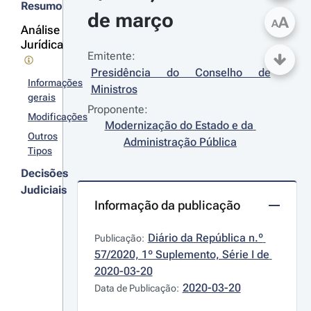
Resumo
de março
A
A
Análise
Jurídica
Emitente:
Presidência do Conselho de 
Informações
Ministros
gerais
Proponente:
Modificações
Modernização do Estado e da 
Outros
Administração Pública
Tipos
Decisões
Judiciais
Informação da publicação
Diário da República n.º 
Publicação:
57/2020, 1º Suplemento, Série I de 
2020-03-20
2020-03-20
Data de Publicação: