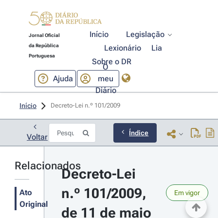
Início
Legislação
Jornal Oficial
da República
Lexionário
Lia
Portuguesa
Sobre o DR
O
Ajuda
meu
Diário
Início
Decreto-Lei n.º 101/2009 
Índice
Voltar
Relacionados
Decreto-Lei 
n.º 101/2009, 
Ato
Em vigor
Original
de 11 de maio