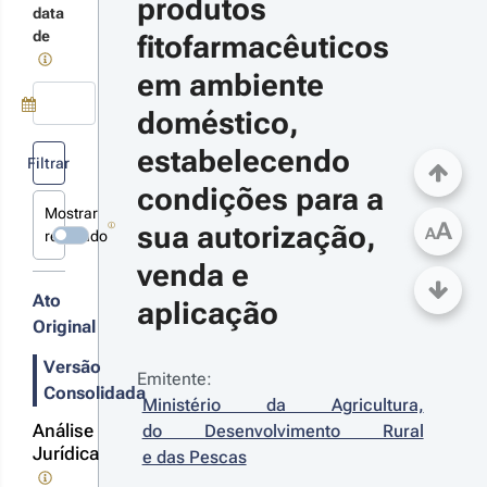
produtos 
data
de
fitofarmacêuticos 
23-09-22
creto-Lei 
em ambiente 
º 82/2023 - 
ª Série
doméstico, 
ualiza o regime
Use a tecla de seta para baixo para abrir o calendário; Use as tecla
e regula o uso
estabelecendo 
Filtrar
o profissional
condições para a 
e produtos
tofarmacêuticos
Mostrar
A
r detalhes
sua autorização, 
m ambiente
A
revogado
méstico
s alterações
venda e 
Ato
aplicação
Original
20-12-
Versão
1
Emitente:
Consolidada
 n.º 
Ministério da Agricultura, 
-
Análise
do Desenvolvimento Rural 
2020 - 
Jurídica
e das Pescas
ª Série
çamento