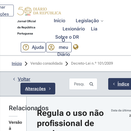
har
ações
Início
Legislação
Jornal Oficial
da República
Lexionário
Lia
Portuguesa
Sobre o DR
O
Ajuda
meu
Diário
24-10-11
Início
Versão consolidada
Decreto-Lei n.º 101/2009 
creto-Lei 
º 70/2024 - 
ª Série
Voltar
tualiza e
Índice
Alterações
rifica o regime
 registos da
enda de
odutos
Relacionados
r detalhes
tofarmacêuticos
Regula o uso não 
Data da última
e uso não
s alterações
2
fissional.
profissional de 
Versão
à