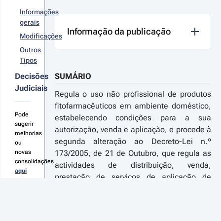
 Estado
Informações
ra 2021
gerais
Informação da publicação
r
Modificações
talhes
Outros
s
Tipos
terações
Decisões
SUMÁRIO
Judiciais
Regula o uso não profissional de produtos
fitofarmacêuticos em ambiente doméstico,
09-05-
Pode
estabelecendo condições para a sua
1
sugerir
autorização, venda e aplicação, e procede à
creto-
melhorias
segunda alteração ao Decreto-Lei n.º
 n.º 
ou
1/2009 
novas
173/2005, de 21 de Outubro, que regula as
consolidações
1.ª Série
actividades de distribuição, venda,
aqui
prestação de serviços de aplicação de
produtos fitofarmacêuticos e a sua
aplicação pelos utilizadores finais
TEXTO