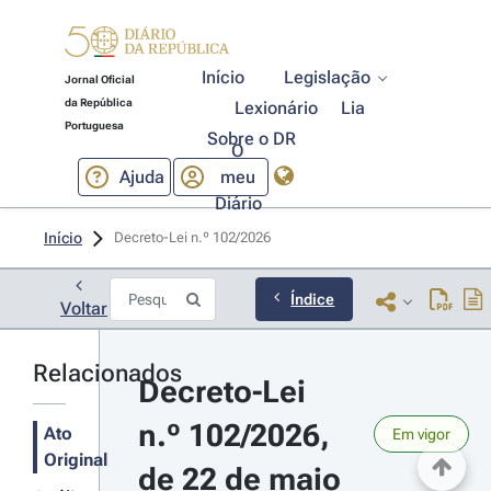
Início
Legislação
Jornal Oficial
da República
Lexionário
Lia
Portuguesa
Sobre o DR
O
Ajuda
meu
Diário
Início
Decreto-Lei n.º 102/2026 
Índice
Voltar
Relacionados
Decreto-Lei 
n.º 102/2026, 
Ato
Em vigor
Original
de 22 de maio