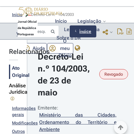
Início
Decreto-Lei n.º 104/2003 
Início
Legislação
Jornal Oficial
da República
Lexionário
Lia
Índice
Voltar
Portuguesa
Sobre o DR
O
Ajuda
meu
Relacionados
Decreto-Lei 
Diário
n.º 104/2003, 
Ato
Revogado
Original
de 23 de 
Análise
maio
Jurídica
Emitente:
Informações
gerais
Ministério das Cidades, 
Ordenamento do Território e 
Modificações
Ambiente
Outros