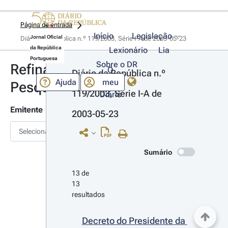
Página de entrada
Início
Legislação
Jornal Oficial
Diário da República n.º 119/2003, Série I-A de 2003-05-23
da República
Lexionário
Lia
Portuguesa
Sobre o DR
Refinar
O
Diário da República n.º 
Ajuda
meu
Pesquisa
119/2003, Série I-A de 
Diário
Emitente
2003-05-23
Selecionar
Sumário
13 de 
13 
resultados
Decreto do Presidente da 