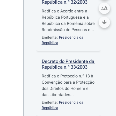
República n.º 32/2003
A
A
Ratifica o Acordo entre a
República Portuguesa e a
República da Roménia sobre
Readmissão de Pessoas em
Situação Irregular, assinado
Emitente:
Presidência da 
em Lisboa em 26 de
República
Setembro de 2002
Decreto do Presidente da 
República n.º 33/2003
Ratifica o Protocolo n.º 13 à
Convenção para a Protecção
dos Direitos do Homem e
das Liberdades
Fundamentais, Relativo à
Emitente:
Presidência da 
Abolição da Pena de Morte
República
em quaisquer