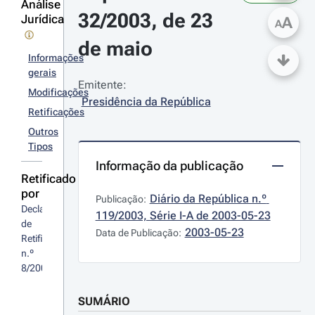
Análise
32/2003, de 23 
Jurídica
A
A
de maio
Informações
gerais
Emitente:
Modificações
Presidência da República
Retificações
Outros
Tipos
Informação da publicação
Retificado
por
Diário da República n.º 
Publicação:
Declaração 
119/2003, Série I-A de 2003-05-23
de 
2003-05-23
Data de Publicação:
Retificação 
n.º 
8/2003
SUMÁRIO