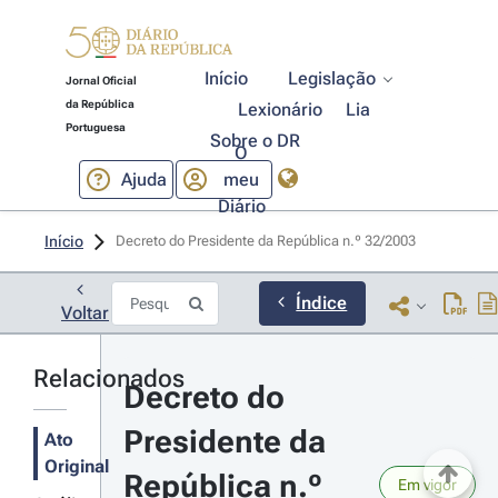
Início
Legislação
Jornal Oficial
da República
Lexionário
Lia
Portuguesa
Sobre o DR
O
Ajuda
meu
Diário
Início
Decreto do Presidente da República n.º 32/2003 
Índice
Voltar
Relacionados
Decreto do 
Presidente da 
Ato
Original
República n.º 
Em vigor