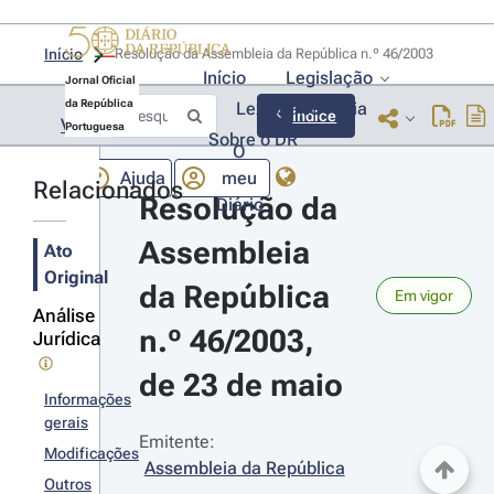
Início
Resolução da Assembleia da República n.º 46/2003 
Início
Legislação
Jornal Oficial
da República
Lexionário
Lia
Índice
Voltar
Portuguesa
Sobre o DR
O
Ajuda
meu
Relacionados
Resolução da 
Diário
Assembleia 
Ato
Original
da República 
Em vigor
Análise
n.º 46/2003, 
Jurídica
de 23 de maio
Informações
gerais
Emitente:
Modificações
Assembleia da República
Outros