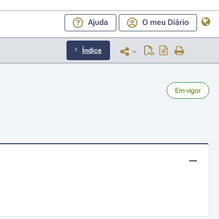
Ajuda
O meu Diário
Índice
Em vigor