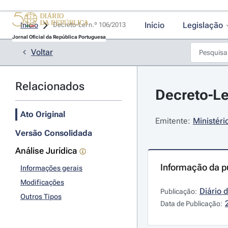
Início
Legislação
Início
Decreto-Lei n.º 106/2013 
Jornal Oficial da República Portuguesa
Voltar
Relacionados
Decreto-Le
Ato Original
Emitente:
Ministéri
Versão Consolidada
Análise Jurídica
Informação da p
Informações gerais
Modificações
Diário 
Publicação:
Outros Tipos
Data de Publicação: