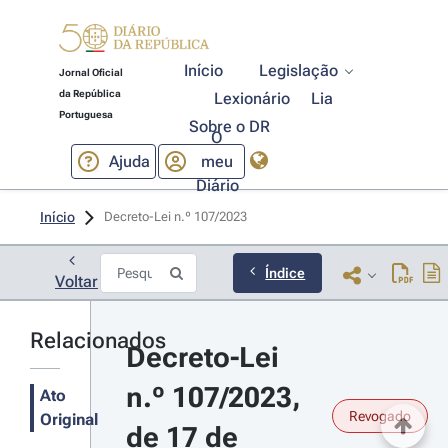
Início
Legislação
Jornal Oficial
da República
Lexionário
Lia
Portuguesa
Sobre o DR
O
Ajuda
meu
Diário
Início
Decreto-Lei n.º 107/2023 
Índice
Voltar
Relacionados
Decreto-Lei 
n.º 107/2023, 
Ato
Revogado
Original
de 17 de 