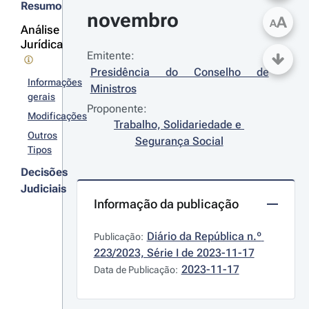
Resumo
novembro
A
A
Análise
Jurídica
Emitente:
Presidência do Conselho de 
Informações
Ministros
gerais
Proponente:
Modificações
Trabalho, Solidariedade e 
Outros
Segurança Social
Tipos
Decisões
Judiciais
Informação da publicação
Diário da República n.º 
Publicação:
223/2023, Série I de 2023-11-17
2023-11-17
Data de Publicação: